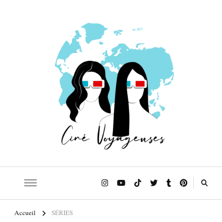
Le blog qui t'emmène sur les traces de tes films et séries préférés!
Ciné Voyageuses
Accueil
SÉRIES