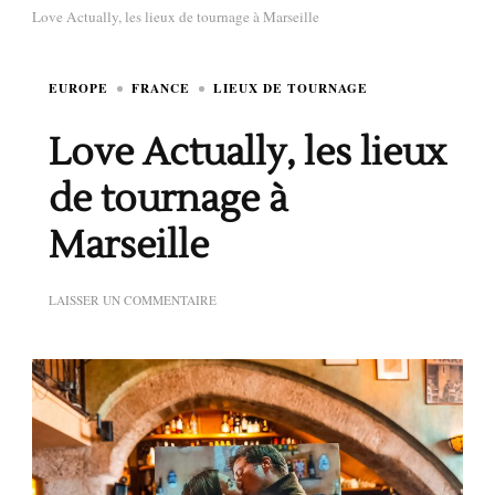
Love Actually, les lieux de tournage à Marseille
EUROPE
FRANCE
LIEUX DE TOURNAGE
Love Actually, les lieux
de tournage à
Marseille
SUR
LAISSER UN COMMENTAIRE
LOVE
ACTUALLY,
LES
LIEUX
DE
TOURNAGE
À
MARSEILLE