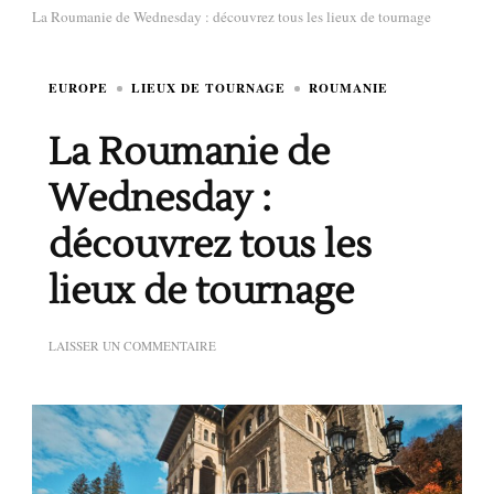
La Roumanie de Wednesday : découvrez tous les lieux de tournage
EUROPE
LIEUX DE TOURNAGE
ROUMANIE
La Roumanie de
Wednesday :
découvrez tous les
lieux de tournage
SUR
LAISSER UN COMMENTAIRE
LA
ROUMANIE
DE
WEDNESDAY
:
DÉCOUVREZ
TOUS
LES