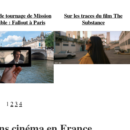
 de tournage de Mission
Sur les traces du film The
ble : Fallout à Paris
Substance
1
2
3
4
ons cinéma en France