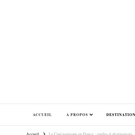
Le blog qui t'emmène sur les traces de tes films et séries préférés!
Ciné Voyageuses
ACCUEIL
A PROPOS
DESTINATIO
Accueil
Le Ciné-tourisme en France : guides et destinations