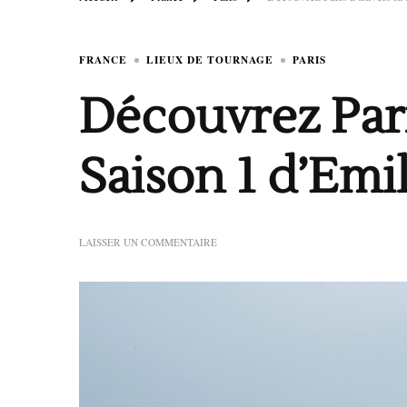
FRANCE
LIEUX DE TOURNAGE
PARIS
Découvrez Paris
Saison 1 d’Emil
SUR
LAISSER UN COMMENTAIRE
DÉCOUVREZ
PARIS
À
TRAVERS
LA
SAISON
1
D’EMILY
IN
PARIS