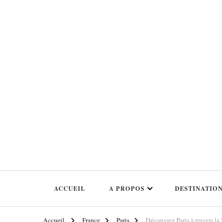
Le blog qui t'emmène sur les traces de tes films et séries préférés!
Ciné Voyageuses
ACCUEIL
A PROPOS
DESTINATIO
Accueil
France
Paris
Découvrez Paris à travers la