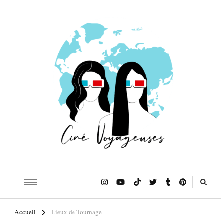
Le blog qui t'emmène sur les traces de tes films et séries préférés!
Ciné Voyageuses
Accueil
Lieux de Tournage