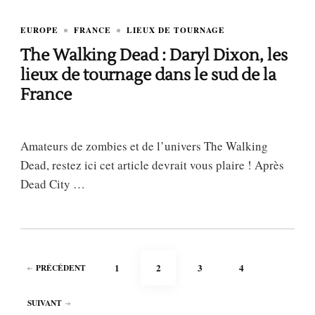
EUROPE
FRANCE
LIEUX DE TOURNAGE
The Walking Dead : Daryl Dixon, les
lieux de tournage dans le sud de la
France
Amateurs de zombies et de l’univers The Walking
Dead, restez ici cet article devrait vous plaire ! Après
Dead City …
Pagination
PAGE
PAGE
PAGE
PAGE
1
2
3
4
PRÉCÉDENT
des
publications
SUIVANT