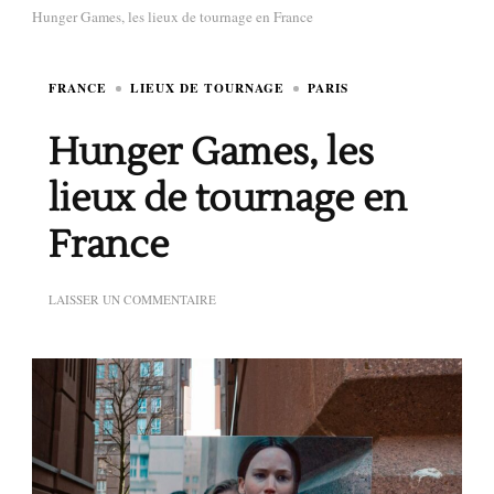
Hunger Games, les lieux de tournage en France
FRANCE
LIEUX DE TOURNAGE
PARIS
Hunger Games, les
lieux de tournage en
France
SUR
LAISSER UN COMMENTAIRE
HUNGER
GAMES,
LES
LIEUX
DE
TOURNAGE
EN
FRANCE