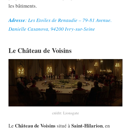
les bâtiments.
Adresse
: Les Etoiles de Renaudie – 79-81 Avenue.
Danielle Casanova, 94200 Ivry-sur-Seine
Le Château de Voisins
crédit: Lionsgate
Château de Voisins
Saint-Hilarion
Le
situé à
, en