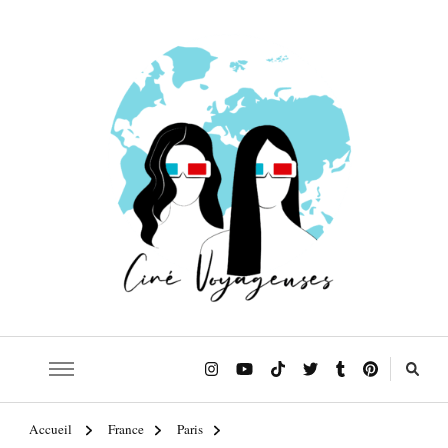
Le blog qui t'emmène sur les traces de tes films et séries préférés!
Ciné Voyageuses
Accueil
France
Paris