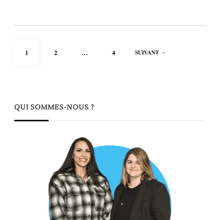
Pagination
PAGE
PAGE
PAGE
1
2
…
4
SUIVANT
des
publications
QUI SOMMES-NOUS ?