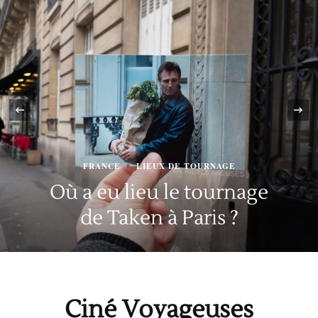
‹
FRANCE
LIEUX DE TOURNAGE
Où a eu lieu le tournage
de Taken à Paris ?
Ciné Voyageuses