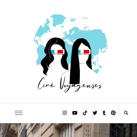
Le blog qui t'emmène sur les traces de tes films et séries préférés!
Ciné Voyageuses