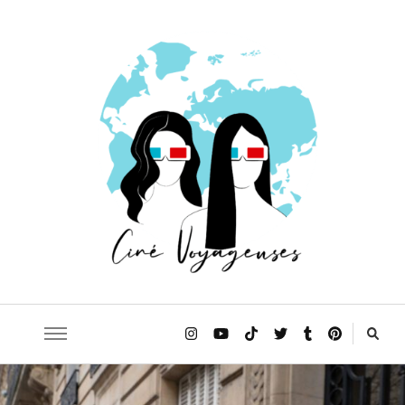
Le blog qui t'emmène sur les traces de tes films et séries préférés!
Ciné Voyageuses