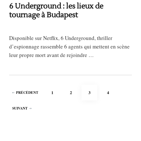
6 Underground : les lieux de
tournage à Budapest
Disponible sur Netflix, 6 Underground, thriller
d’espionnage rassemble 6 agents qui mettent en scène
leur propre mort avant de rejoindre …
Pagination
PAGE
PAGE
PAGE
PAGE
1
2
3
4
PRÉCÉDENT
des
publications
SUIVANT