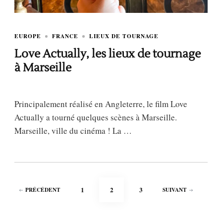
EUROPE
FRANCE
LIEUX DE TOURNAGE
Love Actually, les lieux de tournage
à Marseille
Principalement réalisé en Angleterre, le film Love
Actually a tourné quelques scènes à Marseille.
Marseille, ville du cinéma ! La …
Pagination
PAGE
PAGE
PAGE
1
2
3
PRÉCÉDENT
SUIVANT
des
publications