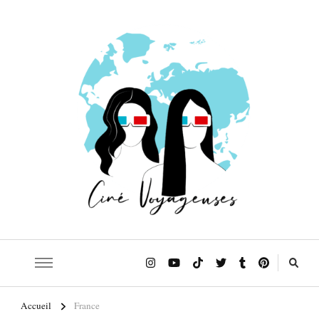
Le blog qui t'emmène sur les traces de tes films et séries préférés!
Ciné Voyageuses
Accueil
France