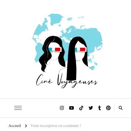
Le blog qui t'emmène sur les traces de tes films et séries préférés!
Ciné Voyageuses
Accueil
Votre inscription est confirmée !