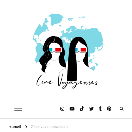
Le blog qui t'emmène sur les traces de tes films et séries préférés!
Ciné Voyageuses
Accueil
Gérer vos abonnements