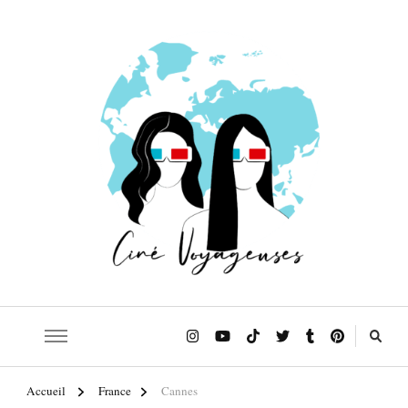
Le blog qui t'emmène sur les traces de tes films et séries préférés!
Ciné Voyageuses
Accueil
France
Cannes